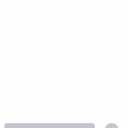
INFORMACIÓN
Inicio
Productos
Ver el Carrito
Nosotros
Contacto
Entrar
Registrarme
CONTÁCTANOS
Calle 9 # 84 - 22 la de, Medellín, Antioquia
puppyhousetiendamedellin@gmail.com
3166079478