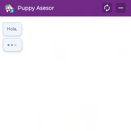
(
0
)
PRODUCTOS