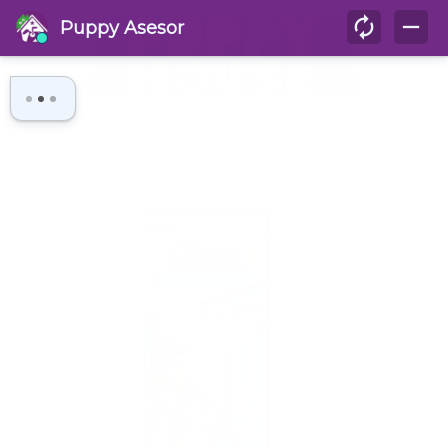
(
0
)
Inicio
SNACK
CHURU DOG CHICKEN WITH CHEESE
/
/
(PERRO POLLO Y QUESO) 56 GR X4