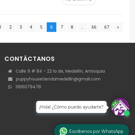
1
2
3
4
5
6
7
8
...
66
67
»
CONTÁCTANOS
Calle 9 # 84 - 22 la de, Medellín, Antioquia
puppyhousetiendamedellin@gmail.com
3166079478
¡Hola! ¿Cómo puedo ayudarte?
Escríbenos por WhatsApp